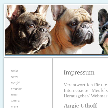
Hallo
Impressum
News
Meufel
Verantwortlich für die
Frenchie
Internetseite “Meufels
Herausgeber/ Webmast
BUCK
ADELE
Angie Uthoff
CLEO