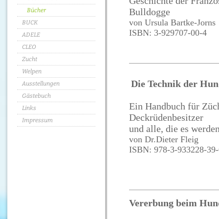
Geschichte der Franzö
Bulldogge
Bücher
von Ursula Bartke-Jorns
BUCK
ISBN: 3-929707-00-4
ADELE
CLEO
Zucht
Welpen
Die Technik der Hun
Ausstellungen
Gästebuch
Ein Handbuch für Züc
Links
Deckrüdenbesitzer
Impressum
und alle, die es werde
von Dr.Dieter Fleig
ISBN: 978-3-933228-39-
Vererbung beim Hun