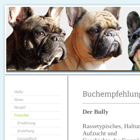
Hallo
Buchempfehlun
News
Meufel
Der Bully
Frenchie
Ernährung
Rassetypisches, Haltu
Erziehung
Aufzucht und
Gesundheit