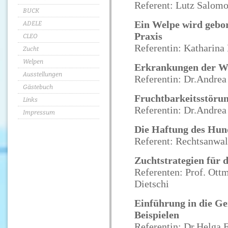
Referent: Lutz Salom
BUCK
Ein Welpe wird gebore
ADELE
Praxis
CLEO
Referentin: Katharina
Zucht
Welpen
Erkrankungen der W
Ausstellungen
Referentin: Dr.Andre
Gästebuch
Fruchtbarkeitsstöru
Links
Referentin: Dr.Andre
Impressum
Die Haftung des Hund
Referent: Rechtsanwa
Zuchtstrategien für 
Referenten: Prof. Ottm
Dietschi
Einführung in die Ge
Beispielen
Referentin: Dr.Helga 