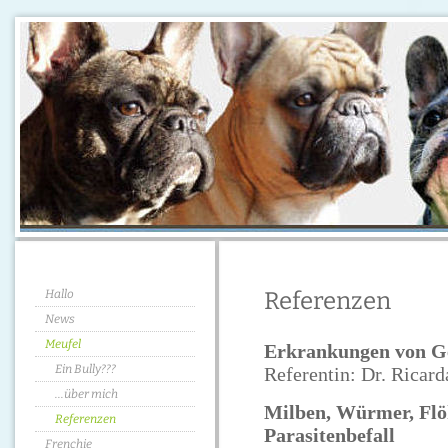
Hallo
Referenzen
News
Meufel
Erkrankungen von G
Ein Bully???
Referentin: Dr. Ricar
...über mich
Milben, Würmer, Flöh
Referenzen
Parasitenbefall
Frenchie